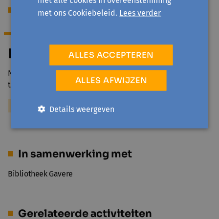
Begeleiding
met ons Cookiebeleid.
Lees verder
Dirk Nys
ALLES ACCEPTEREN
Na een carrière in de IT-Sales bij verschillende
ALLES AFWIJZEN
toonaangevende soft- en hardware fabrikanten heb…
Meer over Dirk Nys
Details weergeven
In samenwerking met
Bibliotheek Gavere
Gerelateerde activiteiten