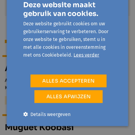
Gratis
Deze website maakt
€ 0
gebruik van cookies.
Deze website gebruikt cookies om uw
gebruikerservaring te verbeteren. Door
onze website te gebruiken, stemt u in
Begeleiding
met alle cookies in overeenstemming
met ons Cookiebeleid.
Lees verder
Ann De Meulemeester
Ann De Meulemeester is beleidsmedewerker aan het
ALLES ACCEPTEREN
Kenniscentrum voor de Gezondheidszorg Gent en…
ALLES AFWIJZEN
Meer over Ann De Meulemeester
Details weergeven
Muguet Koobasi