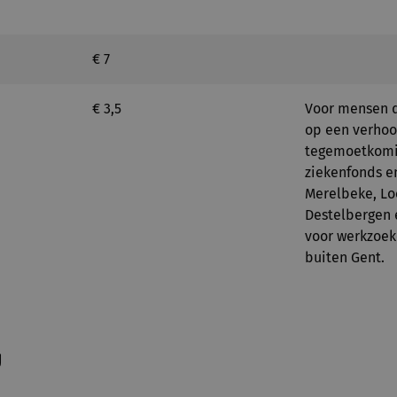
€ 7
€ 3,5
Voor mensen d
op een verho
tegemoetkomi
ziekenfonds en
Merelbeke, Loc
Destelbergen 
voor werkzoek
buiten Gent.
g