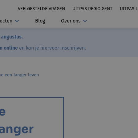
VEELGESTELDE VRAGEN
UITPAS REGIO GENT
UITPAS 
jecten
Blog
Over ons
7 augustus.
en online
en kan je hiervoor inschrijven.
ne een langer leven
je
langer