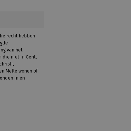
ie recht hebben
ogde
ng van het
 die niet in Gent,
hristi,
en Melle wonen of
enden in en