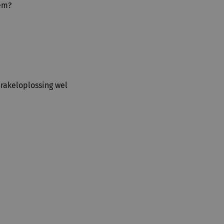
eem?
irakeloplossing wel