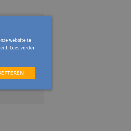
vergem - Default
onze website te
eid.
Lees verder
CEPTEREN