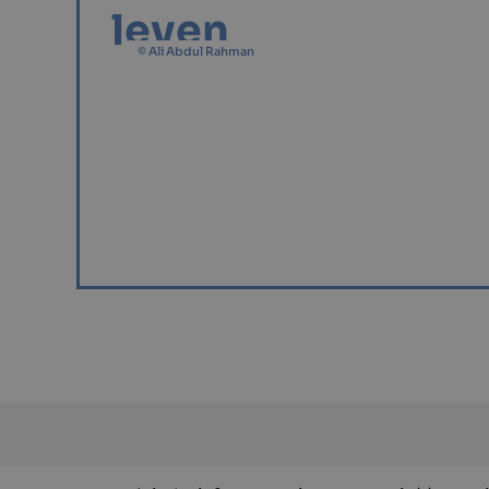
leven
© Ali Abdul Rahman