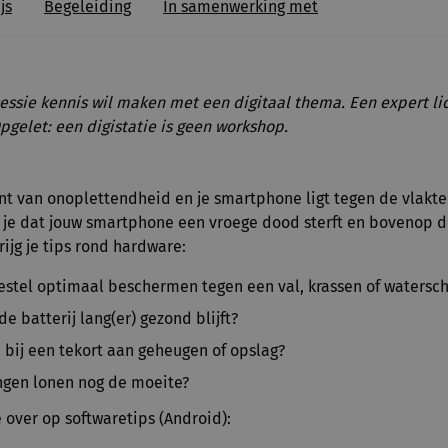
js
Begeleiding
In samenwerking met
sessie kennis wil maken met een digitaal thema. Een expert lic
Opgelet: een digistatie is geen workshop.
nt van onoplettendheid en je smartphone ligt tegen de vlakt
 je dat jouw smartphone een vroege dood sterft en bovenop d
ijg je tips rond hardware:
oestel optimaal beschermen tegen een val, krassen of watersc
de batterij lang(er) gezond blijft?
 bij een tekort aan geheugen of opslag?
ngen lonen nog de moeite?
over op softwaretips (Android):