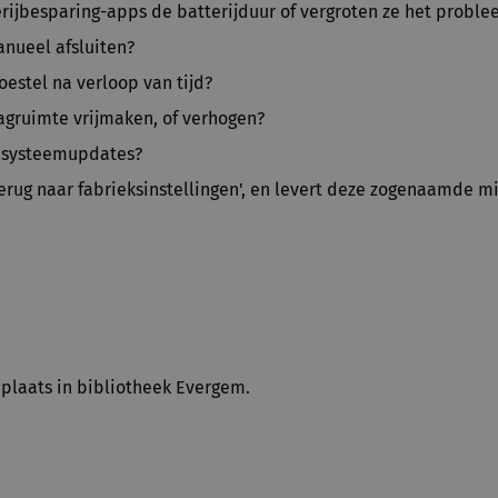
rijbesparing-apps de batterijduur of vergroten ze het probl
nueel afsluiten?
oestel na verloop van tijd?
agruimte vrijmaken, of verhogen?
t systeemupdates?
erug naar fabrieksinstellingen', en levert deze zogenaamde m
t plaats in bibliotheek Evergem.