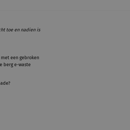
ht toe en nadien is
e met een gebroken
e berg e-waste
hade?