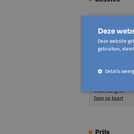
za 27 maart '27
Deze webs
Deze website geb
gebruiken, stem
Locatie(s)
Details weer
Bibliotheek Ever
Bibliotheekstraat 
9940 Evergem
Toon op kaart
Prijs