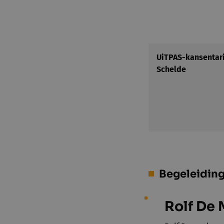
UiTPAS-kansentari
Schelde
Begeleidin
Rolf De