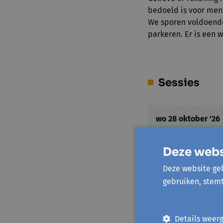
bedoeld is voor men
We sporen voldoende
parkeren. Er is een
Sessies
wo 28 oktober '26
Deze webs
Deze website geb
gebruiken, stem
Locatie(s)
Details weer