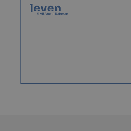
leven
© Ali Abdul Rahman