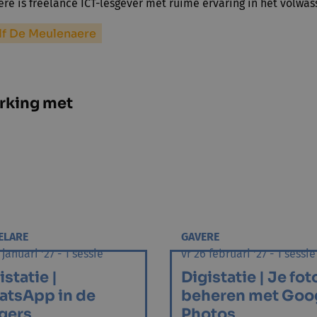
re is freelance ICT-lesgever met ruime ervaring in het volwa
lf De Meulenaere
rking met
ELARE
GAVERE
 januari '27 - 1 sessie
vr 26 februari '27 - 1 sessie
istatie |
Digistatie | Je fot
tsApp in de
beheren met Goo
gers
Photos