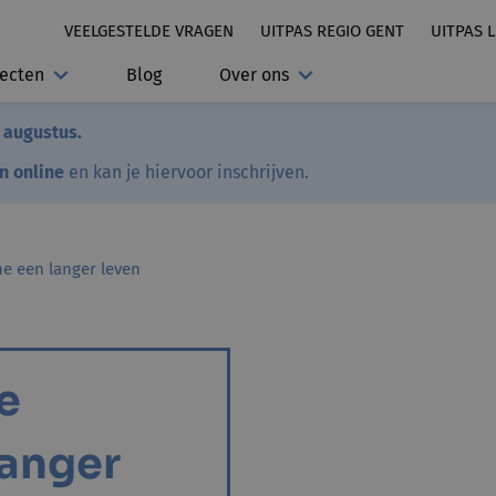
VEELGESTELDE VRAGEN
UITPAS REGIO GENT
UITPAS 
jecten
Blog
Over ons
7 augustus.
en online
en kan je hiervoor inschrijven.
ne een langer leven
je
langer