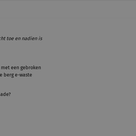
ht toe en nadien is
e met een gebroken
e berg e-waste
hade?