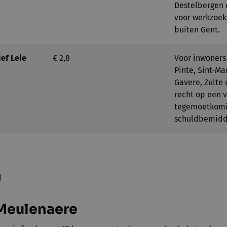
Destelbergen 
voor werkzoek
buiten Gent.
ef Leie
€ 2,8
Voor inwoners
Pinte, Sint-Ma
Gavere, Zulte
recht op een 
tegemoetkomin
schuldbemidde
g
 Meulenaere