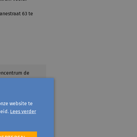
nestraat 63 te
encentrum de
efault
onze website te
eid.
Lees verder