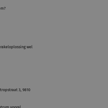
eem?
irakeloplossing wel
tropstraat 3, 9810
ntrum vooral