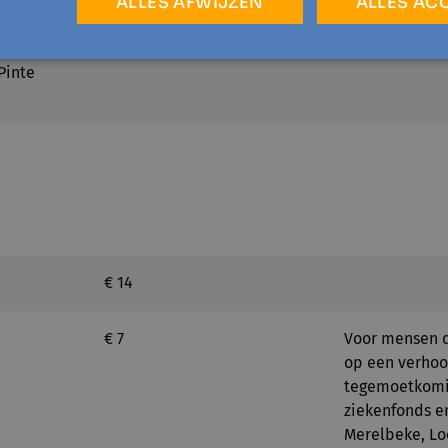
entrum de
ALLES AFWIJZEN
ALLES AC
 Stropstraat 3
Pinte
€ 14
€ 7
Voor mensen d
op een verho
tegemoetkomi
ziekenfonds en
Merelbeke, Loc