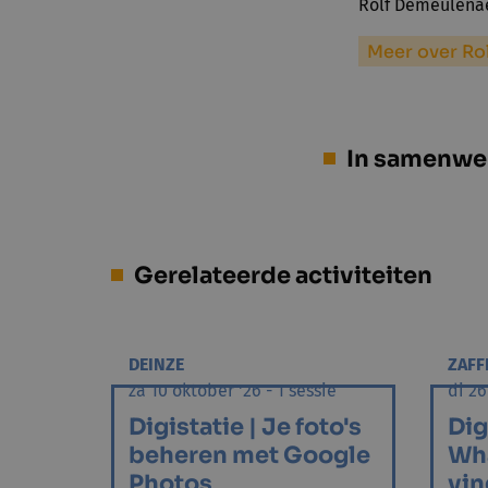
Rolf Demeulenae
Meer over Ro
In samenwe
Gerelateerde activiteiten
DEINZE
ZAFF
za 10 oktober '26 - 1 sessie
di 26
Digistatie | Je foto's
Dig
beheren met Google
Wha
Photos
vin