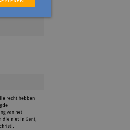
CEPTEREN
ie recht hebben
ogde
ng van het
 die niet in Gent,
hristi,