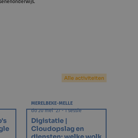
ssenenonderwijs.
Alle activiteiten
MERELBEKE-MELLE
do 20 mei '27 - 1 sessie
o's
Digistatie |
gle
Cloudopslag en
diensten: welke wolk