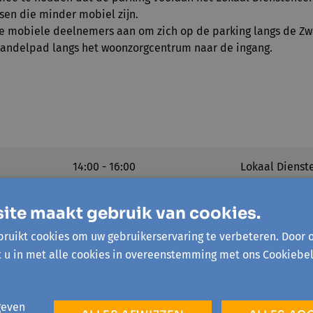
sen die minder mobiel zijn.
 mobiele deelnemers aan om zich op de parking langs de Zwa
 wandelpad langs het woonzorgcentrum naar de ingang.
14:00 - 16:00
Lokaal Dienst
Verbinding - D
ite maakt gebruik van cookies.
ruikt cookies om uw gebruikerservaring te verbeteren. Door 
t u in met alle cookies in overeenstemming met ons Cookiebel
geven