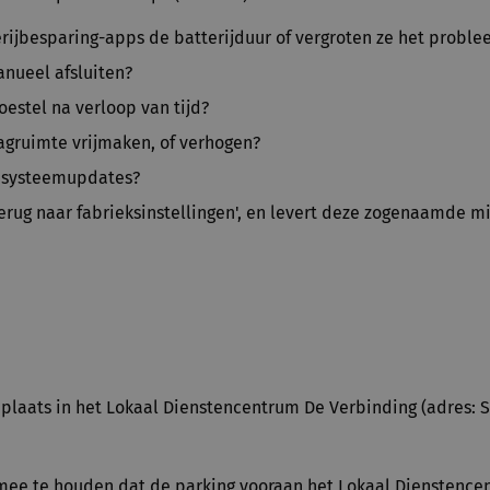
rijbesparing-apps de batterijduur of vergroten ze het probl
nueel afsluiten?
oestel na verloop van tijd?
agruimte vrijmaken, of verhogen?
t systeemupdates?
erug naar fabrieksinstellingen', en levert deze zogenaamde m
t plaats in het Lokaal Dienstencentrum De Verbinding (adres: S
 mee te houden dat de parking vooraan het Lokaal Dienstence