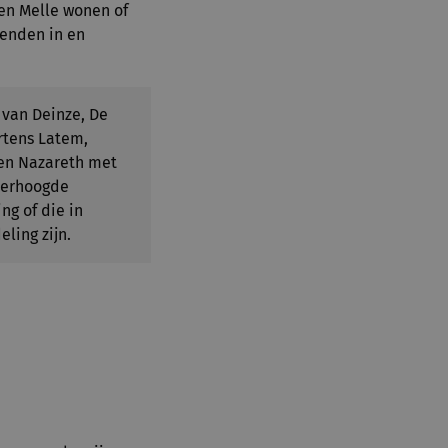
en Melle wonen of
enden in en
 van Deinze, De
rtens Latem,
 en Nazareth met
verhoogde
g of die in
ling zijn.