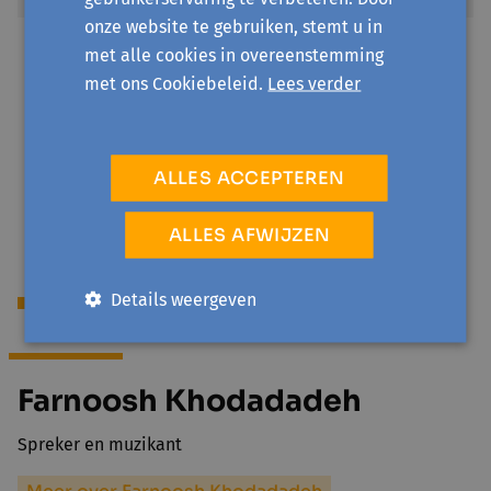
onze website te gebruiken, stemt u in
Sociale prijs
met alle cookies in overeenstemming
€ 6,5
met ons Cookiebeleid.
Lees verder
Voor mensen die recht hebben op een verhoogde
tegemoetkoming van het ziekenfonds en die niet in
Gent, Merelbeke, Lochristi, Destelbergen en Melle
ALLES ACCEPTEREN
wonen of voor werkzoekenden in en buiten Gent.
ALLES AFWIJZEN
Details weergeven
Begeleiding
Farnoosh Khodadadeh
Spreker en muzikant