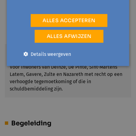
€ 5
Voor mensen die recht hebben op een verhoogde
ALLES ACCEPTEREN
tegemoetkoming van het ziekenfonds en die niet in
Gent, Merelbeke, Lochristi, Destelbergen en Melle
wonen of voor werkzoekenden in en buiten Gent.
ALLES AFWIJZEN
UiTPAS-kansentarief Leie Schelde
Details weergeven
€ 2
Voor inwoners van Deinze, De Pinte, Sint-Martens
Latem, Gavere, Zulte en Nazareth met recht op een
verhoogde tegemoetkoming of die in
schuldbemiddeling zijn.
Begeleiding