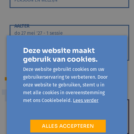
PERSOON EN WELZIJN
AALTER
do 27 mei '27 - 1 sessie
Wandeling in stilte
Deze website maakt
PERSOON EN WELZIJN
gebruik van cookies.
Deze website gebruikt cookies om uw
gebruikerservaring te verbeteren. Door
Lees ook
onze website te gebruiken, stemt u in
met alle cookies in overeenstemming
DUURZAAMHEID
met ons Cookiebeleid.
Lees verder
Een theebos in opbouw: samen
groeien met (On)kruid
ALLES ACCEPTEREN
Keltoume Raes