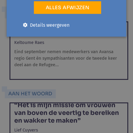
ALLES AFWIJZEN
EVENEMENT
Avansa regio Gent neemt deel aan
Details weergeven
de Refugee Walk!
Keltoume Raes
Eind september nemen medewerkers van Avansa
regio Gent én sympathisanten voor de tweede keer
deel aan de Refugee...
AAN HET WOORD
“Het is mijn missie om vrouwen
van boven de veertig te bereiken
en wakker te maken”
Lief Cuyvers