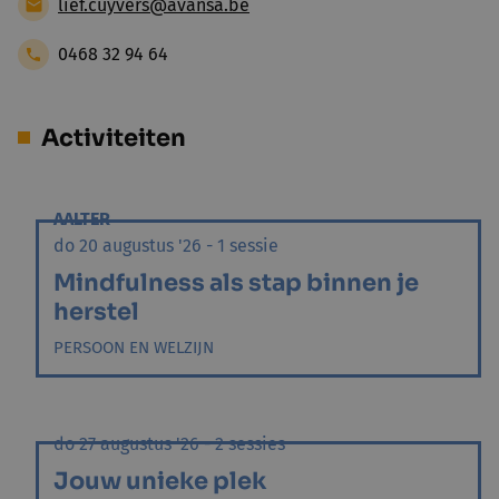
lief.cuyvers@avansa.be
0468 32 94 64
Activiteiten
AALTER
do 20 augustus '26 - 1 sessie
Mindfulness als stap binnen je
herstel
PERSOON EN WELZIJN
do 27 augustus '26 - 2 sessies
Jouw unieke plek