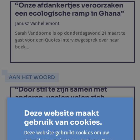
“Onze afdankertjes veroorzaken
een ecologische ramp in Ghana”
Janusz Vanhellemont
Sarah Vandoorne is op donderdagavond 21 maart te
gast voor een Quotes interviewgesprek over haar
boek...
AAN HET WOORD
“Door stil te zijn samen met
anderen, voelen velen zich
gedragen en gesteund"
Deze website maakt
Tim Deschaumes
gebruik van cookies.
Stilte in de stad is een schaars goed. Ik besef het weer
ten volle op weg naar het Krookcafé, opboksend
Deze website gebruikt cookies om uw
tegen een...